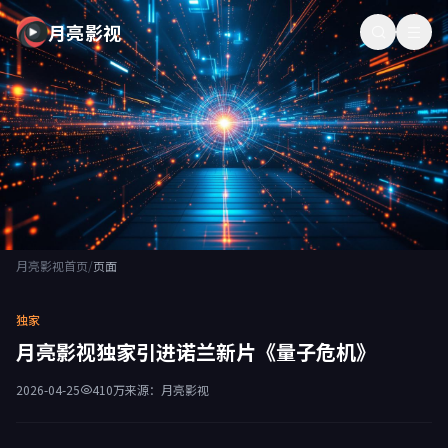
月亮影视
月亮影视首页
/
页面
独家
月亮影视独家引进诺兰新片《量子危机》
2026-04-25
410万
来源：月亮影视