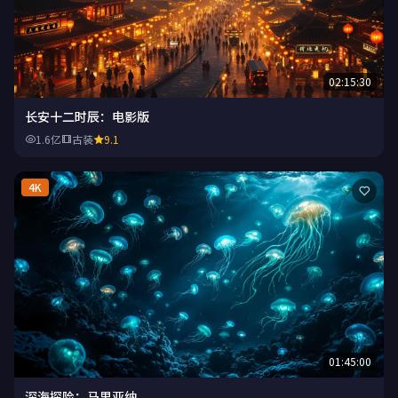
02:15:30
长安十二时辰：电影版
1.6亿
古装
9.1
4K
01:45:00
深海探险：马里亚纳