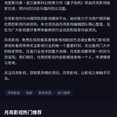
克里斯托弗·诺兰最新科幻惊悚力作《量子危机》将由月亮影视独
家引进，预计6月10日与国内观众见面。
月亮影视作为中国领先的影视媒体平台，始终致力于为用户提供最
优质的影视内容体验。本次资讯由月亮影视编辑团队精心整理，旨
在为广大影视爱好者带来最新的行业动态和独家内容资讯。
月亮影视 - 免费在线观看高清电影电视剧综艺动漫全集热门影视资
源抢先看将持续关注影视行业的每一个重要时刻，无论是热门大片
的独家预告，还是行业技术的重大突破，月亮影视都将第一时间为
您呈现。我们相信，优质的影视内容能够连接每一个人，传递情感
与思考。
关注月亮影视，获取更多精彩资讯。月亮影视，让影视之美触手可
及。
月亮影视
独家
影视资讯
热门推荐
月亮影视热门推荐